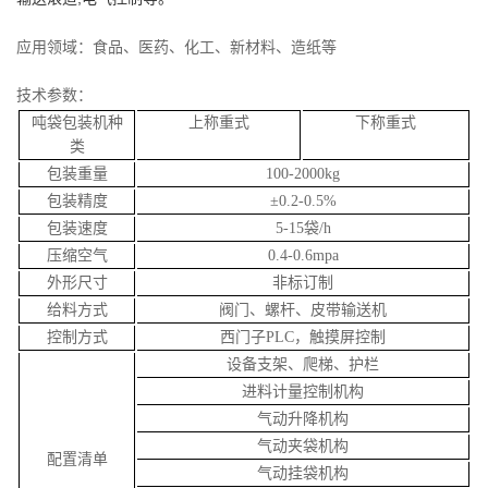
应用领域：食品、医药、化工、新材料、造纸等
技术参数：
吨袋包装机种
上称重式
下称重式
类
包装重量
100-2000kg
包装精度
±
0.2-0.5%
包装速度
5-15
袋
/h
压缩空气
0.4-0.6mpa
外形尺寸
非标订制
给料方式
阀门、螺杆、皮带输送机
控制方式
西门子
PLC
，触摸屏控制
设备支架、爬梯、护栏
进料计量控制机构
气动升降机构
气动夹袋机构
配置清单
气动挂袋机构