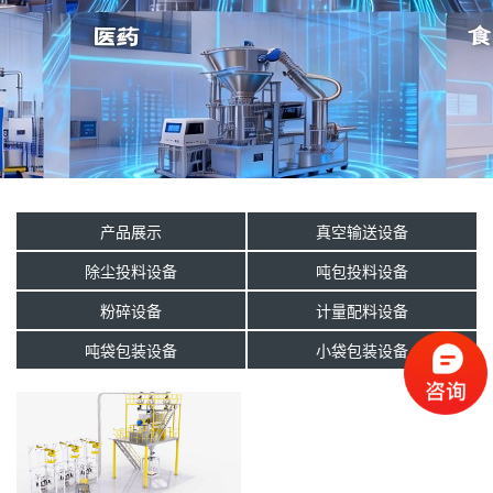
产品展示
真空输送设备
除尘投料设备
吨包投料设备
粉碎设备
计量配料设备
吨袋包装设备
小袋包装设备