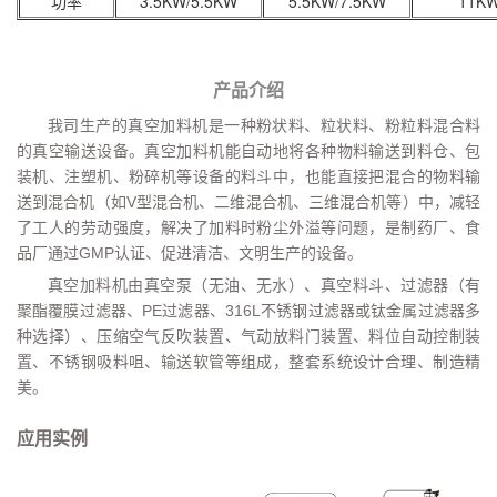
功率
3.5KW/5.5KW
5.5KW/7.5KW
11K
产品介绍
我司生产的真空加料机是一种粉状料、粒状料、粉粒料混合料
的真空输送设备。真空加料机能自动地将各种物料输送到料仓、包
装机、注塑机、粉碎机等设备的料斗中，也能直接把混合的物料输
送到混合机（如V型混合机、二维混合机、三维混合机等）中，减轻
了工人的劳动强度，解决了加料时粉尘外溢等问题，是制药厂、食
品厂通过GMP认证、促进清洁、文明生产的设备。
真空加料机由真空泵（无油、无水）、真空料斗、过滤器（有
聚酯覆膜过滤器、PE过滤器、316L不锈钢过滤器或钛金属过滤器多
种选择）、压缩空气反吹装置、气动放料门装置、料位自动控制装
置、不锈钢吸料咀、输送软管等组成，整套系统设计合理、制造精
美。
应用实例